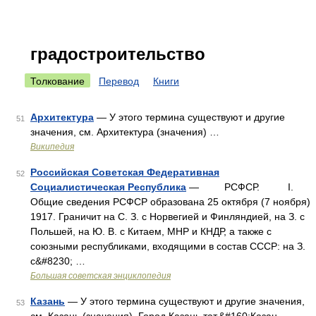
градостроительство
Толкование
Перевод
Книги
Архитектура
— У этого термина существуют и другие
51
значения, см. Архитектура (значения) …
Википедия
Российская Советская Федеративная
52
Социалистическая Республика
— РСФСР. I.
Общие сведения РСФСР образована 25 октября (7 ноября)
1917. Граничит на С. З. с Норвегией и Финляндией, на З. с
Польшей, на Ю. В. с Китаем, МНР и КНДР, а также с
союзными республиками, входящими в состав СССР: на З.
с&#8230; …
Большая советская энциклопедия
Казань
— У этого термина существуют и другие значения,
53