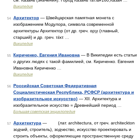
см. Казань (значения). Город Казань тат.&#160;Казан …
Википедия
Архитектор
— Швейцарская памятная монета с
54
изображением Модулора, символа современной
архитектуры Архитектор (от др. греч. αρχι (главный,
старший) и др. греч. τέκτ …
Википедия
Кириченко, Евгения Ивановна
— В Википедии есть статьи
55
о других людях с такой фамилией, см. Кириченко. Евгения
Ивановна Кириченко …
Википедия
Российская Советская Федеративная
56
Социалистическая Республика, РСФСР (архитектура и
изобразительное искусство)
— XII. Архитектура и
изобразительное искусство = Древнейший период …
Большая советская энциклопедия
Архитектура
— (лат. architectura, от греч. architeckton
57
зодчий, строитель), зодчество, искусство проектировать и
строить объекты, оформляющие пространственную среду